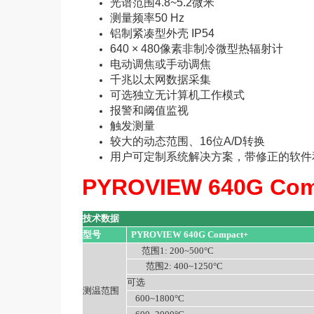
光谱范围4.8~5.2微米
测量频率50 Hz
铝制紧凑型外壳 IP54
640 × 480像素非制冷微型热辐射计
电动调焦或手动调焦
千兆以太网数据采集
可选独立无计算机工作模式
报警和阈值监视
触发测量
较大的动态范围、16位A/D转换
用户可定制系统解决方案，带修正的软件
PYROVIEW 640G C
技术数据
型号
PYROVIEW 640G Compact+
范围1: 200~500°C
范围2: 400~1250°C
可选
测温范围
600~1800°C