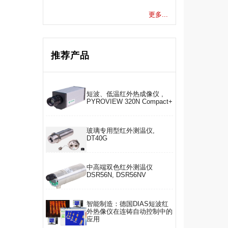
更多...
推荐产品
短波、低温红外热成像仪 ,
PYROVIEW 320N Compact+
玻璃专用型红外测温仪,
DT40G
中高端双色红外测温仪
DSR56N, DSR56NV
智能制造：德国DIAS短波红
外热像仪在连铸自动控制中的
应用