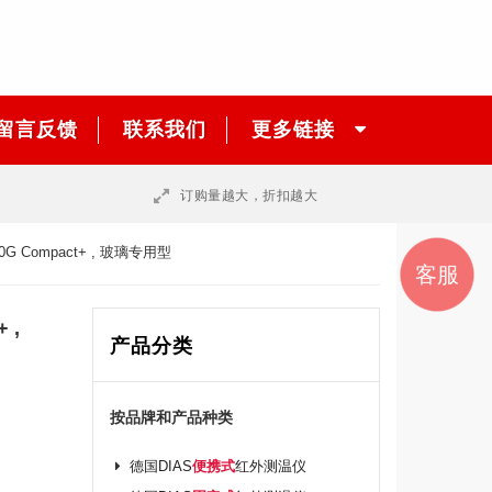
留言反馈
联系我们
更多链接
订购量越大，折扣越大
0G Compact+ , 玻璃专用型
销售
销售
邮件
联系
客服
咨询
我们
一
二
 ,
产品分类
按品牌和产品种类
德国DIAS
便携式
红外测温仪