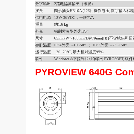
数字输出
2路电隔离输出（报警）
接头
圆形插头HR10A (12针, 操作电压, 数字输入和输
供电电源
12V~36VDC，一般7VA
重量
约1.6 kg
外壳
铝制紧凑型外壳IP54
尺寸
65mm(W)×160mm(D)×79mm(H) (不含镜头和插
存贮温度
IP54外壳: –10~50°C ;
IP65外壳: –25~150°C
运行温度
–20~70°C, 最大相对湿度95%
软件
Windows ®下控制和成像软件PYROSOFT,
PYROVIEW 640G Com