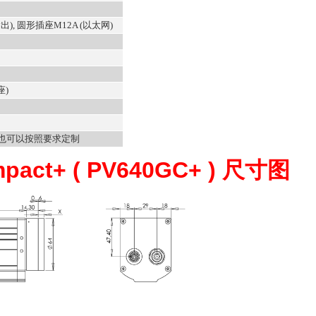
出), 圆形插座M12A (以太网)
座)
 软件也可以按照要求定制
pact+ ( PV640GC+ ) 尺寸图