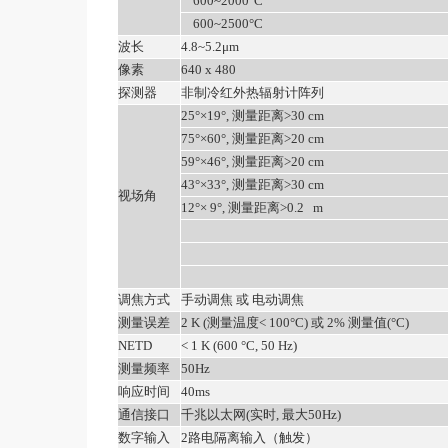
600~2000°C
600~2500°C
波长
4.8~5.2μm
像素
640 x 480
探测器
非制冷红外热辐射计阵列
25°×19°, 测量距离>30 cm
75°×60°, 测量距离>20 cm
59°×46°, 测量距离>20 cm
43°×33°, 测量距离>30 cm
视场角
12°× 9°, 测量距离>0.2
m
调焦方式
手动调焦 或 电动调焦
测量误差
2 K (测量温度< 100°C) 或 2% 测量值(°C)
NETD
< 1 K (600 °C, 50 Hz)
测量频率
50Hz
响应时间
40ms
通信接口
千兆以太网(实时, 最大50Hz)
数字输入
2路电隔离输入（触发）