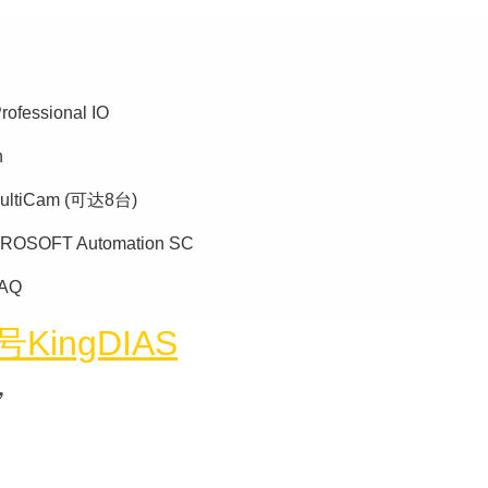
ssional IO
n
iCam (可达8台)
FT Automation SC
AQ
ingDIAS
，