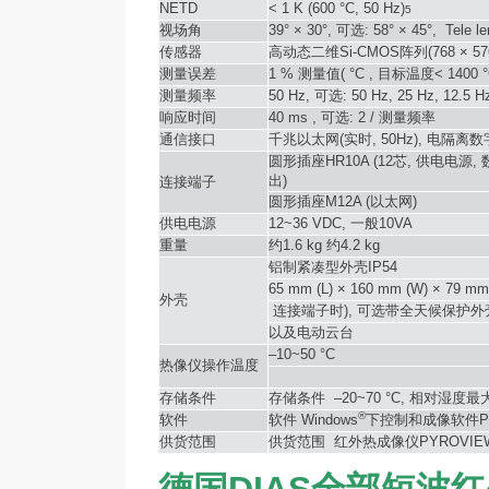
NETD
< 1 K (600 °C, 50 Hz)
5
视场角
39° × 30°,
可选
: 58° × 45°, Tele l
传感器
高动态二维
Si-CMOS
阵列
(768 × 5
测量误差
1 %
测量值
( °C ,
目标温度
< 1400 °
测量频率
50 Hz,
可选
: 50 Hz, 25 Hz, 12.5 H
响应时间
40 ms ,
可选
: 2 /
测量频率
通信接口
千兆以太网
(
实时
, 50Hz),
电隔离数
圆形插座
HR10A (12
芯
,
供电电源
,
出
)
连接端子
圆形插座
M12A (
以太网
)
供电电源
12~36 VDC,
一般
10VA
重量
约
1.6 kg
约
4.2 kg
铝制紧凑型外壳
IP54
65 mm (L) × 160 mm (W) × 79 mm 
外壳
连接端子时
),
可选带全天候保护外
以及电动云台
–10~50 °C
热像仪操作温度
存储条件
存储条件
–20~70 °C,
相对湿度最
®
软件
软件
Windows
下控制和成像软件
P
供货范围
供货范围
红外热成像仪
PYROVIE
德国DIAS全部短波