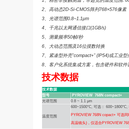
1、精密非接触测温，带超宽的温度范围: 600~15
2、高动态2D-Si-CMOS阵列768×576像素
3、光谱范围0.8~1.1μm
4、千兆以太网通信接口(1GB/s)
5、测量频率50帧/秒
6、大动态范围及16位摸数转换
7、紧凑型外壳"compact+" (IP54)或工业型外壳"p
8、客户化系统集成方案，包含硬件和软件
技术数据
技术数据
型号
PYROVIEW
768N compact+
光谱范围
0.8 ~ 1.1 μm
600~1500°C, 可选： 600~1800°C, 
PYROVIEW 768N copact+ 可
温度范围
高温镜头)，
仅适合PYROVIEW 768N