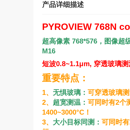
产品详细描述
PYROVIEW 768N c
超高像素
768*576
，图像超
M16
短波
0.8~1.1μm,
穿透玻璃测
重要特点：
1、
无惧玻璃：
可穿透玻璃测
2、
超宽测温：
可同时有
2
个
1400~3000°C
！
3、
大小目标同测：
可同时有