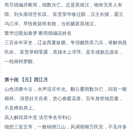
简尽残编并断简，细数兴亡。总是英雄汉，物有无常人有
限。到头落得空长叹。 富贵荣华春过眼，汉主长陵，霸王
乌江岸。早悟夜筵终有散，当初赌甚英雄汉。
繁华过眼如春梦 断简残编说姓名
三百余年宋史，辽金西夏纵横。争强赌胜弄刀兵，谁解倒悬
民命。 富贵草梢零露，英雄水上浮萍。是非成败总虚名，
一枕南柯梦醒。
第十段 【元】西江月
山色消磨今古，水声流尽年光。翻云覆雨数兴亡，回首一般
模样。 清景好天良夜，赏心春暖花香。百年身世细思量，
不及樽前席上。
高人解得其中意 淡尽争名夺利心
细想三皇五帝，一般锦绣江山，风调雨顺万民安，不见许多