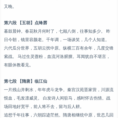
又晚。
第六段 【五胡】点绛唇
暮鼓晨钟。春花秋月何时了，七颠八倒，往事知多少。 昨
日今朝，镜里容颜老。千年调，一场谈笑，几个人知道。
六代瓜分世界，五胡云扰中原。纵横三百有余年，几度交锋
索战。 马过生灵虀粉，血流河洛腥膻。耳闻犹自不堪言，
有眼休教看见。
第七段 【隋唐】临江仙
一片残山并剩水，年年虎斗龙争。秦宫汉苑晋家营，川源流
恨血，毛发凛威灵。 白发诗人闲驻马，感时怀古伤情。战
场田地好宽平，前人将不去，留与后人耕。
追想千年往事，六朝踪迹茫然。隋唐相继统中原，世态几回