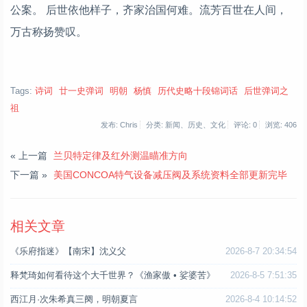
公案。 后世依他样子，齐家治国何难。流芳百世在人间，
万古称扬赞叹。
Tags:
诗词
廿一史弹词
明朝
杨慎
历代史略十段锦词话
后世弹词之
祖
发布: Chris
分类: 新闻、历史、文化
评论: 0
浏览:
406
« 上一篇
兰贝特定律及红外测温瞄准方向
下一篇 »
美国CONCOA特气设备减压阀及系统资料全部更新完毕
相关文章
《乐府指迷》【南宋】沈义父
2026-8-7 20:34:54
释梵琦如何看待这个大千世界？《渔家傲 • 娑婆苦》
2026-8-5 7:51:35
西江月·次朱希真三阕，明朝夏言
2026-8-4 10:14:52