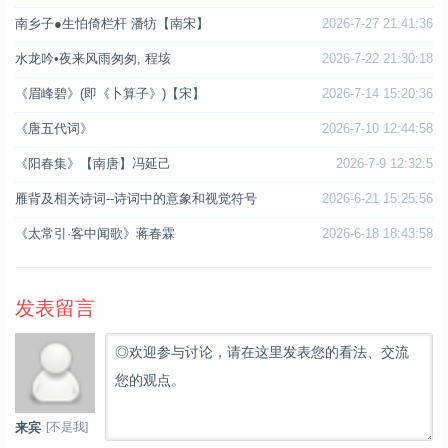
南乡子●生怕倚栏杆 潘牥【南宋】
2026-7-27 21:41:36
水龙吟•夜来风雨匆匆, 程垓
2026-7-22 21:30:18
《眉峰碧》(即《卜算子》)【宋】
2026-7-14 15:20:36
《唐五代词》
2026-7-10 12:44:58
《阳春集》【南唐】冯延己
2026-7-9 12:32:5
雁背及相关诗词--诗词中的意象和视觉符号
2026-6-21 15:25:56
《太常引·客中闻歌》蒋春霖
2026-6-18 18:43:58
发表留言
◎欢迎参与讨论，请在这里发表您的看法、交流
您的观点。
[不是我]
来宾