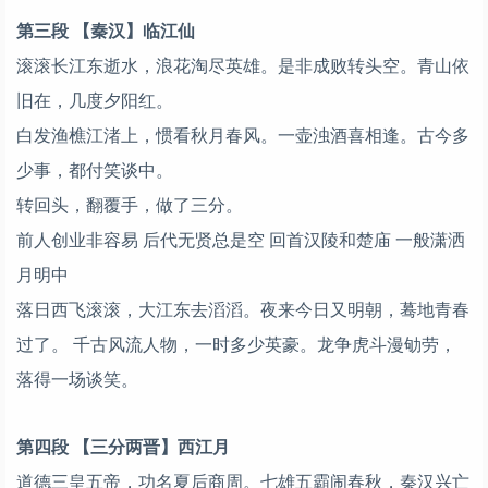
第三段 【秦汉】临江仙
滚滚长江东逝水，浪花淘尽英雄。是非成败转头空。青山依
旧在，几度夕阳红。
白发渔樵江渚上，惯看秋月春风。一壶浊酒喜相逢。古今多
少事，都付笑谈中。
转回头，翻覆手，做了三分。
前人创业非容易 后代无贤总是空 回首汉陵和楚庙 一般潇洒
月明中
落日西飞滚滚，大江东去滔滔。夜来今日又明朝，蓦地青春
过了。 千古风流人物，一时多少英豪。龙争虎斗漫劬劳，
落得一场谈笑。
第四段 【三分两晋】西江月
道德三皇五帝，功名夏后商周。七雄五霸闹春秋，秦汉兴亡