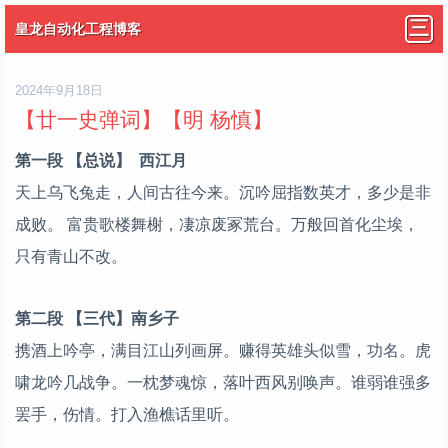
皇龙自动化工程博客
2024年9月18日
【廿一史弹词】【明 杨慎】
第一段 【总说】 西江月
天上乌飞兔走，人间古往今来。沉吟屈指数英才，多少是非
成败。 富贵歌楼舞榭，凄凉废冢荒台。万般回首化尘埃，
只有青山不改。
第二段 【三代】南乡子
携酒上吟亭，满目江山列画屏。赚得英雄头似雪，功名。虎
啸龙吟几战争。一枕梦魂惊，落叶西风别唤声。谁弱谁强多
罢手，伤情。打入渔樵话里听。