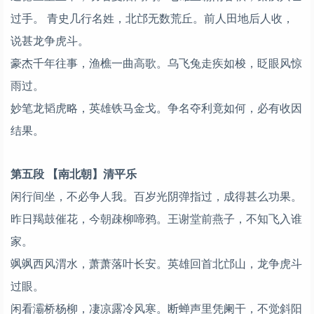
过手。 青史几行名姓，北邙无数荒丘。前人田地后人收，
说甚龙争虎斗。
豪杰千年往事，渔樵一曲高歌。乌飞兔走疾如梭，眨眼风惊
雨过。
妙笔龙韬虎略，英雄铁马金戈。争名夺利竟如何，必有收因
结果。
第五段 【南北朝】清平乐
闲行间坐，不必争人我。百岁光阴弹指过，成得甚么功果。
昨日羯鼓催花，今朝疎柳啼鸦。王谢堂前燕子，不知飞入谁
家。
飒飒西风渭水，萧萧落叶长安。英雄回首北邙山，龙争虎斗
过眼。
闲看灞桥杨柳，凄凉露冷风寒。断蝉声里凭阑干，不觉斜阳