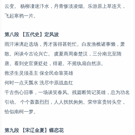
云变。 杨柳凄迷汴水，丹青惨淡凌烟。乐游原上草连天，
飞起寒鸦一片。
第八段 【五代史】定风波
雨汗淋漓赴选场，秀才落得甚乾忙。白发渔樵诸事懒，萧
散。闲谈今古论兴亡。 虞夏商周秦楚汉，三分南北至隋
唐。看到史官褒贬处，得避。不摇纨扇自然凉。
救济生灵须圣主 保全民命靠英雄
何时一点天瓢水 洗尽中原战血红
千古伤心旧事，一场谈笑春风。残篇断简记英雄，总为功名
引动。 个个轰轰烈烈，人人扰扰匆匆。荣华富贵转头空，
恰似南柯一梦。
第九段 【宋辽金夏】蝶恋花