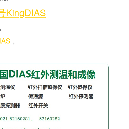
ingDIAS
，
IAS
，