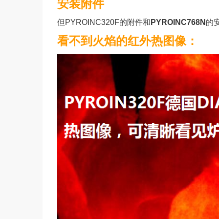
安装附件
但PYROINC320F的附件和
PYROINC768N
的
看不到火焰的红外热图像：