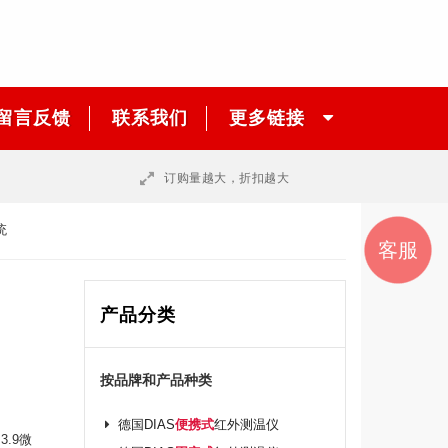
留言反馈
联系我们
更多链接
订购量越大，折扣越大
统
销售
销售
邮件
联系
客服
咨询
我们
一
二
产品分类
按品牌和产品种类
德国DIAS
便携式
红外测温仪
3.9微