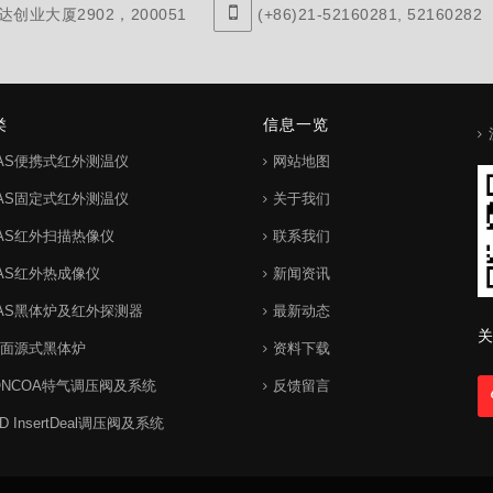
创业大厦2902，200051
(+86)21-52160281, 52160282
类
信息一览
IAS便携式红外测温仪
网站地图
IAS固定式红外测温仪
关于我们
IAS红外扫描热像仪
联系我们
IAS红外热成像仪
新闻资讯
IAS黑体炉及红外探测器
最新动态
关
S面源式黑体炉
资料下载
ONCOA特气调压阀及系统
反馈留言
 InsertDeal调压阀及系统