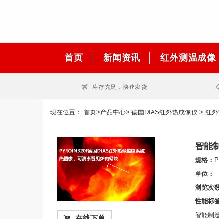
首页
新闻资讯
红外测温成像
库存充足，快速发货
现在位置：
首页
>
产品中心
>
德国DIAS红外热成像仪
>
红外
智能制
规格：
P
单位：
浏览次
性能标
智能制造
在线下单