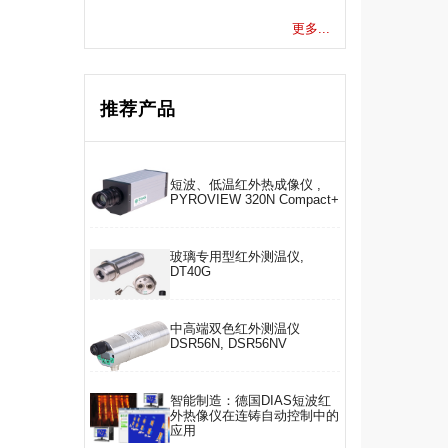
更多...
推荐产品
短波、低温红外热成像仪 ,
PYROVIEW 320N Compact+
玻璃专用型红外测温仪,
DT40G
中高端双色红外测温仪
DSR56N, DSR56NV
智能制造：德国DIAS短波红
外热像仪在连铸自动控制中的
应用