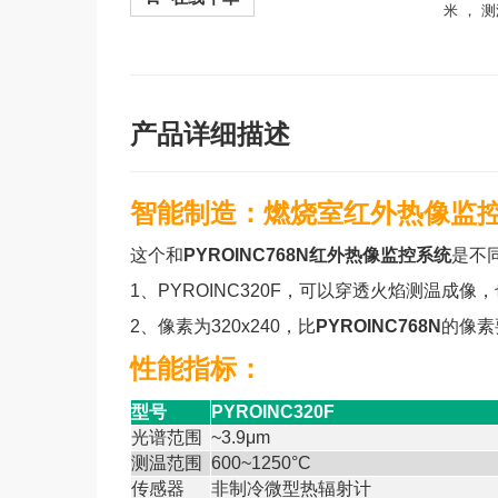
米 ， 
产品详细描述
智能制造：
燃烧室红外热像监控系
这个和
PYROINC768N红外热像监控系统
是不
1、PYROINC320F，可以穿透火焰测温成
2、像素为320x240，比
PYROINC768N
的像素
性能指标：
型号
PYROINC320F
光谱范围
~3.9μm
测温范围
600~1250°C
传感器
非制冷微型热辐射计