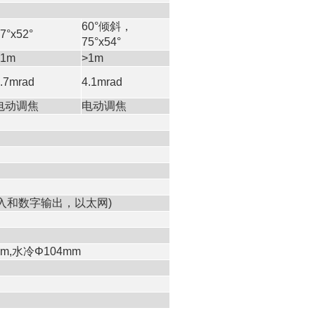
60°
倾斜，
7°x52°
75°x54°
>1m
>1m
.7mrad
4.1mrad
电动调焦
电动调焦
入和数字输出，以太网
)
m,
水冷
Φ104mm