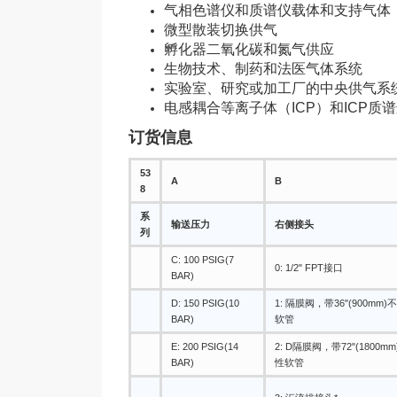
气相色谱仪和质谱仪载体和支持气体
微型散装切换供气
孵化器二氧化碳和氮气供应
生物技术、制药和法医气体系统
实验室、研究或加工厂的中央供气系
电感耦合等离子体（ICP）和ICP质
订货信息
​53
A
B
8
系
输送压力
右侧接头
列
C: 100 PSIG(7
0: 1/2" FPT接口
BAR)
D: 150 PSIG(10
1: 隔膜阀，带36"(900mm
BAR)
软管
E: 200 PSIG(14
2: D隔膜阀，带72"(1800
BAR)
性软管