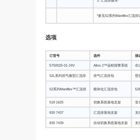
3: 汇流排接头*
*参见52系列Maniflex汇
选项
订货号
选件
描
5750025-01-24V
Altos 2™远程报警系统
在
52L系列排气微型汇流排
排气汇流排包
壁
52系列Maniflex™汇流排
模块化汇流排包
5
518 1625
切换系统落地支架
安
830 7437
汇流排落地支架
支
830 7439
自动切换系统落地支架
支持