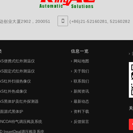
创业大厦2902，200051
(+86)21-52160281, 52160282
类
信息一览
IAS便携式红外测温仪
网站地图
IAS固定式红外测温仪
关于我们
IAS红外扫描热像仪
联系我们
IAS红外热成像仪
新闻资讯
IAS黑体炉及红外探测器
最新动态
关
S面源式黑体炉
资料下载
ONCOA特气调压阀及系统
反馈留言
 InsertDeal调压阀及系统