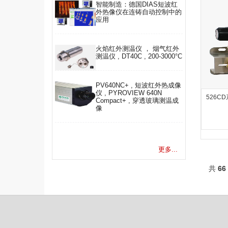
智能制造：德国DIAS短波红
外热像仪在连铸自动控制中的
应用
火焰红外测温仪 ， 烟气红外
测温仪 , DT40C , 200-3000°C
PV640NC+ , 短波红外热成像
仪 , PYROVIEW 640N
526C
Compact+ , 穿透玻璃测温成
像
更多...
共
66