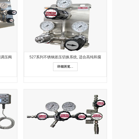
纯调压阀
527系列不锈钢差压切换系统, 适合高纯和腐
详细浏览...