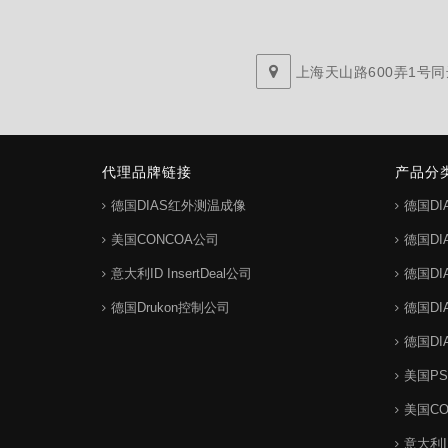
上海天山路600弄1号同达
代理品牌链接
产品分
德国DIAS红外测温成像
德国D
美国CONCOA公司
德国D
意大利ID InsertDeal公司
德国D
德国Drukon控制公司
德国D
德国D
美国P
美国C
意大利ID