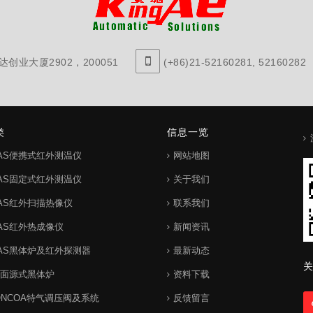
创业大厦2902，200051
(+86)21-52160281, 52160282
类
信息一览
IAS便携式红外测温仪
网站地图
IAS固定式红外测温仪
关于我们
IAS红外扫描热像仪
联系我们
IAS红外热成像仪
新闻资讯
IAS黑体炉及红外探测器
最新动态
关
S面源式黑体炉
资料下载
ONCOA特气调压阀及系统
反馈留言