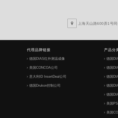
上海天山路600弄1号同达
代理品牌链接
产品分
德国DIAS红外测温成像
德国D
美国CONCOA公司
德国D
意大利ID InsertDeal公司
德国D
德国Drukon控制公司
德国D
德国D
美国P
美国C