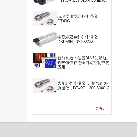
PYROVIEW 320N Compact+
玻璃专用型红外测温仪,
DT40G
中高端双色红外测温仪
DSR56N, DSR56NV
智能制造：德国DIAS短波红
外热像仪在连铸自动控制中的
应用
火焰红外测温仪 ， 烟气红外
测温仪 , DT40C , 200-3000°C
更多...